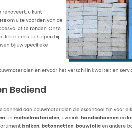
n renoveert, u kunt
ers
om u te voorzien van de
cesvol af te ronden. Onze
 klaar om u te helpen bij
ssen bij uw specifieke
wmaterialen en ervaar het verschil in kwaliteit en servi
en Bediend
heidenheid aan bouwmaterialen die essentieel zijn voor e
en
en
metselmaterialen
, evenals
handschoenen
en
k
sortiment
balken
,
betonnetten
,
bouwfolie
en andere b