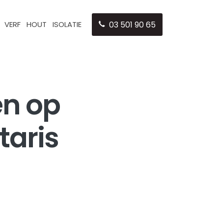
VERF
HOUT
ISOLATIE
03 501 90 65
en op
taris